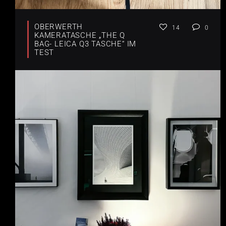
OBERWERTH
14
0
KAMERATASCHE „THE Q
BAG- LEICA Q3 TASCHE“ IM
TEST