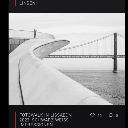
LINSEN!
FOTOWALK IN LISSABON
20
0
2023: SCHWARZ WEISS I
MPRESSIONEN