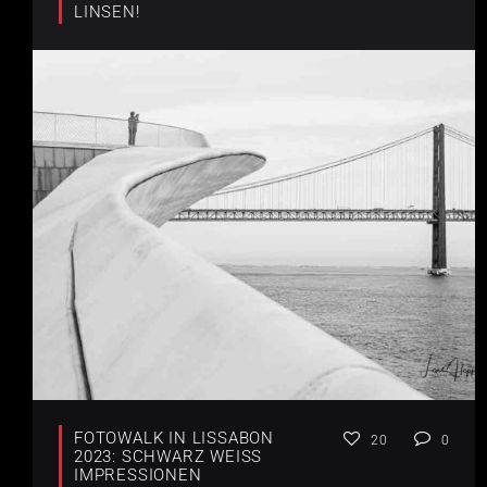
LINSEN!
FOTOWALK IN LISSABON
20
0
2023: SCHWARZ WEISS I
MPRESSIONEN