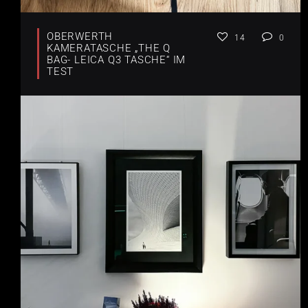
OBERWERTH
14
0
KAMERATASCHE „THE Q
BAG- LEICA Q3 TASCHE“ IM
TEST