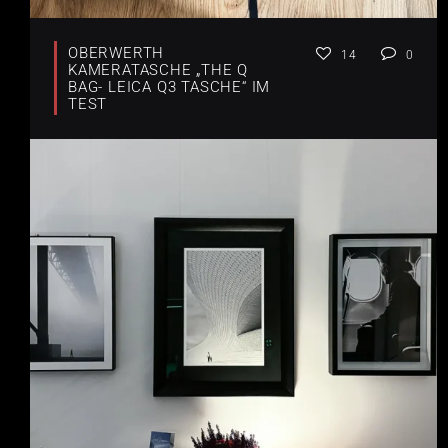
OBERWERTH
14
0
KAMERATASCHE „THE Q
BAG- LEICA Q3 TASCHE“ IM
TEST