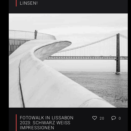
LINSEN!
FOTOWALK IN LISSABON
20
0
2023: SCHWARZ WEISS I
MPRESSIONEN