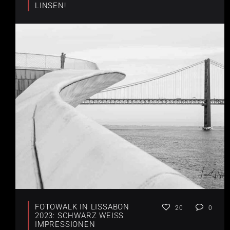
LINSEN!
FOTOWALK IN LISSABON
20
0
2023: SCHWARZ WEISS I
MPRESSIONEN