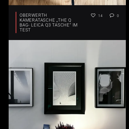
OBERWERTH
14
0
KAMERATASCHE „THE Q
BAG- LEICA Q3 TASCHE“ IM
TEST