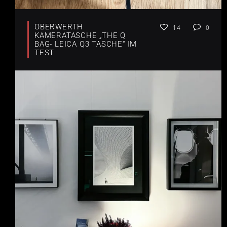
OBERWERTH
14
0
KAMERATASCHE „THE Q
BAG- LEICA Q3 TASCHE“ IM
TEST