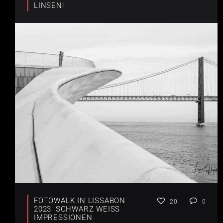
LINSEN!
FOTOWALK IN LISSABON
20
0
2023: SCHWARZ WEISS I
MPRESSIONEN