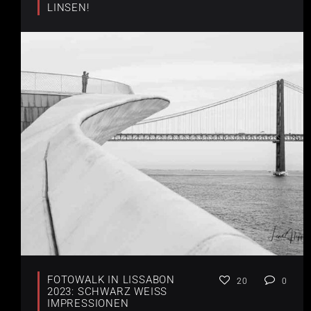
LINSEN!
FOTOWALK IN LISSABON
20
0
2023: SCHWARZ WEISS I
MPRESSIONEN