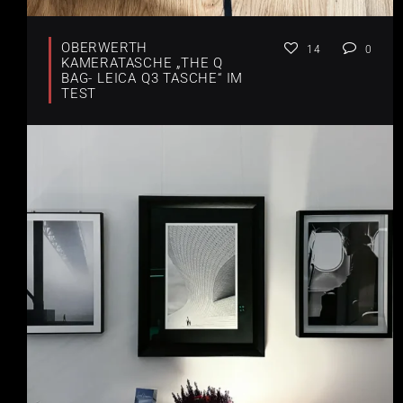
OBERWERTH
14
0
KAMERATASCHE „THE Q
BAG- LEICA Q3 TASCHE“ IM
TEST