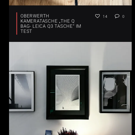
OBERWERTH
14
0
KAMERATASCHE „THE Q
BAG- LEICA Q3 TASCHE“ IM
TEST