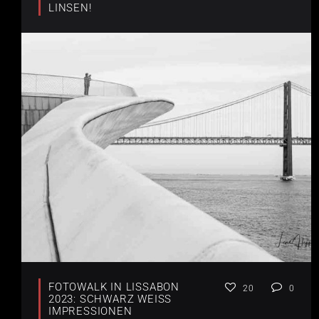
LINSEN!
FOTOWALK IN LISSABON
20
0
2023: SCHWARZ WEISS I
MPRESSIONEN