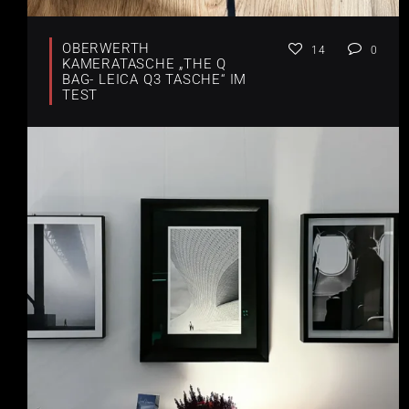
OBERWERTH
14
0
KAMERATASCHE „THE Q
BAG- LEICA Q3 TASCHE“ IM
TEST