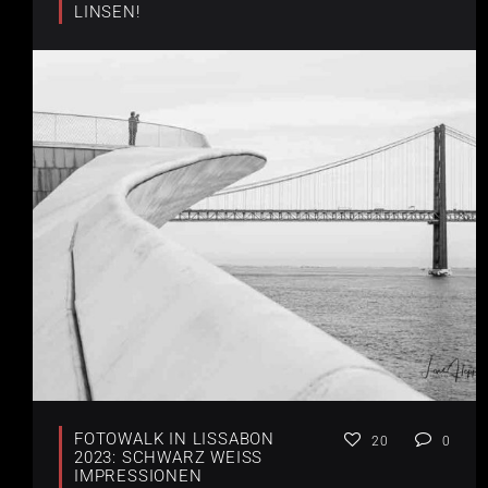
LINSEN!
FOTOWALK IN LISSABON
20
0
2023: SCHWARZ WEISS I
MPRESSIONEN