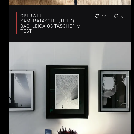
OBERWERTH
14
0
KAMERATASCHE „THE Q
BAG- LEICA Q3 TASCHE“ IM
TEST