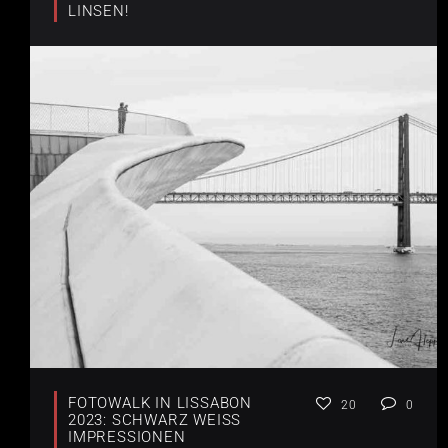
LINSEN!
FOTOWALK IN LISSABON
20
0
2023: SCHWARZ WEISS I
MPRESSIONEN