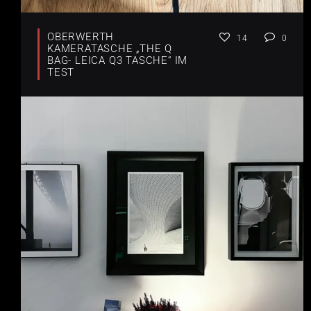
OBERWERTH
14
0
KAMERATASCHE „THE Q
BAG- LEICA Q3 TASCHE“ IM
TEST