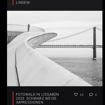
LINSEN!
FOTOWALK IN LISSABON
20
0
2023: SCHWARZ WEISS I
MPRESSIONEN