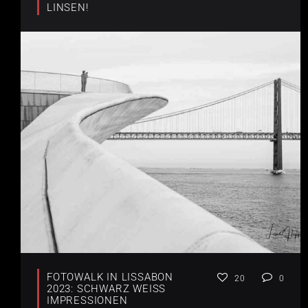
LINSEN!
FOTOWALK IN LISSABON
20
0
2023: SCHWARZ WEISS I
MPRESSIONEN