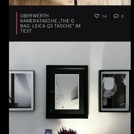
OBERWERTH
14
0
KAMERATASCHE „THE Q
BAG- LEICA Q3 TASCHE“ IM
TEST