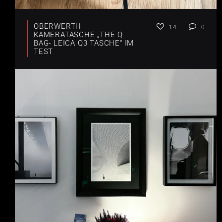
OBERWERTH
14
0
KAMERATASCHE „THE Q
BAG- LEICA Q3 TASCHE“ IM
TEST