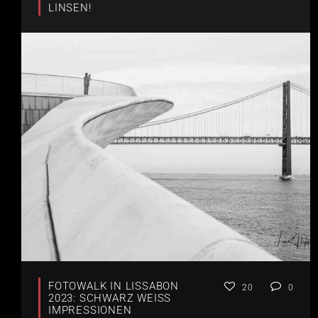
LINSEN!
FOTOWALK IN LISSABON
20
0
2023: SCHWARZ WEISS I
MPRESSIONEN