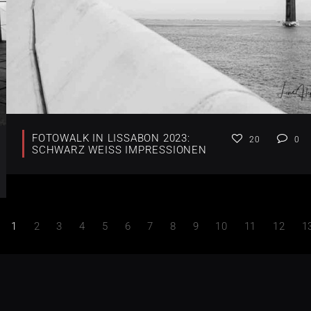
FOTOWALK IN LISSABON 2023:
20
0
SCHWARZ WEISS IMPRESSIONEN
1
2
3
4
5
6
7
8
9
10
11
12
1