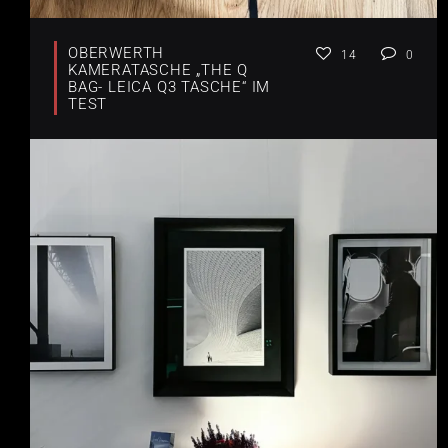
OBERWERTH
14
0
KAMERATASCHE „THE Q
BAG- LEICA Q3 TASCHE“ IM
TEST