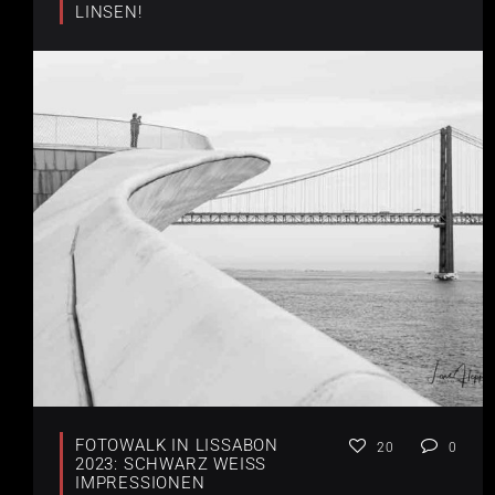
LINSEN!
FOTOWALK IN LISSABON
20
0
2023: SCHWARZ WEISS I
MPRESSIONEN