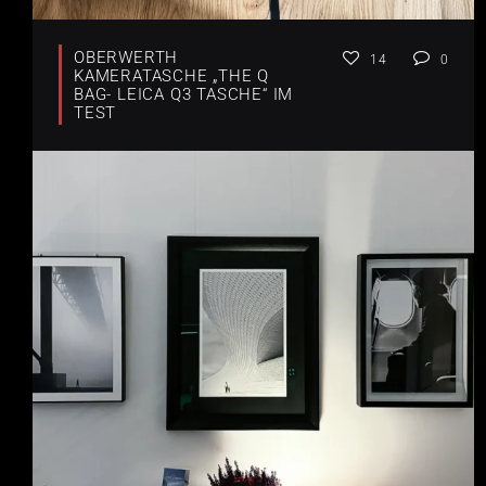
OBERWERTH
14
0
KAMERATASCHE „THE Q
BAG- LEICA Q3 TASCHE“ IM
TEST