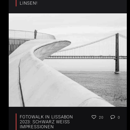
LINSEN!
FOTOWALK IN LISSABON
20
0
2023: SCHWARZ WEISS I
MPRESSIONEN