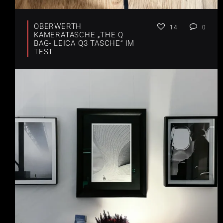
OBERWERTH
14
0
KAMERATASCHE „THE Q
BAG- LEICA Q3 TASCHE“ IM
TEST