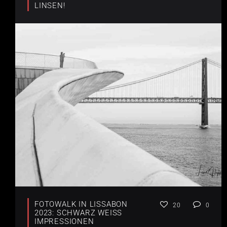
LINSEN!
FOTOWALK IN LISSABON
20
0
2023: SCHWARZ WEISS I
MPRESSIONEN