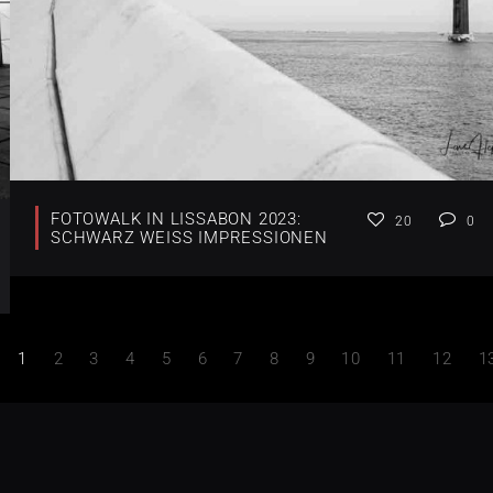
FOTOWALK IN LISSABON 2023:
20
0
SCHWARZ WEISS IMPRESSIONEN
1
2
3
4
5
6
7
8
9
10
11
12
1