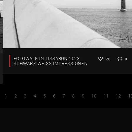
FOTOWALK IN LISSABON 2023:
20
0
SCHWARZ WEISS IMPRESSIONEN
1
2
3
4
5
6
7
8
9
10
11
12
1