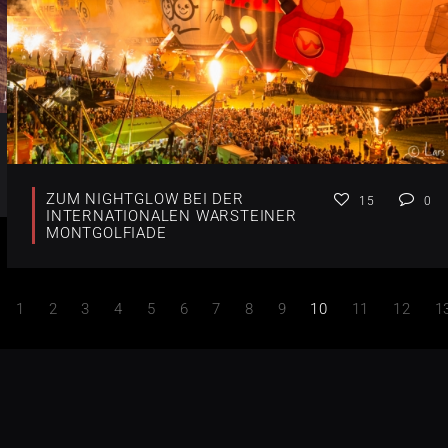
ZUM NIGHTGLOW BEI DER
15
0
INTERNATIONALEN WARSTEINER
MONTGOLFIADE
1
2
3
4
5
6
7
8
9
10
11
12
1