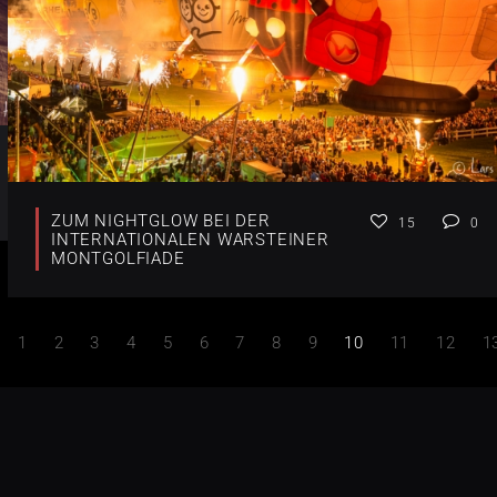
ZUM NIGHTGLOW BEI DER
15
0
INTERNATIONALEN WARSTEINER
MONTGOLFIADE
1
2
3
4
5
6
7
8
9
10
11
12
1