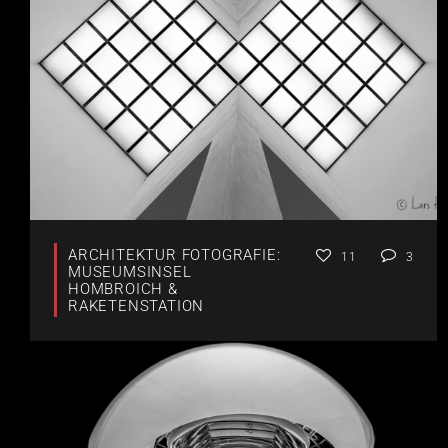
ARCHITEKTUR FOTOGRAFIE:
11
3
MUSEUMSINSEL
HOMBROICH &
RAKETENSTATION