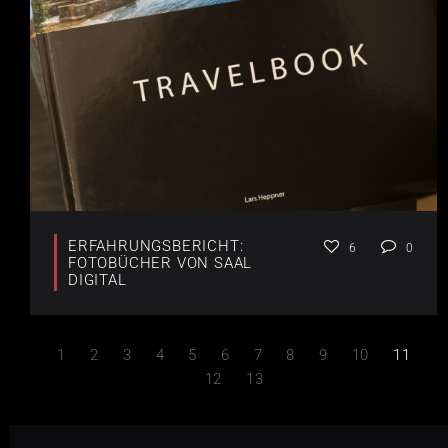
ERFAHRUNGSBERICHT:
6
0
FOTOBÜCHER VON SAAL
DIGITAL
1
2
3
4
5
6
7
8
9
10
11
12
13