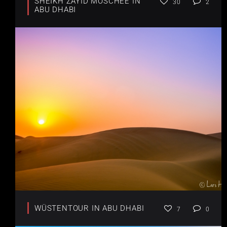
SHEIKH ZAYID MOSCHEE IN
30
2
ABU DHABI
WÜSTENTOUR IN ABU DHABI
7
0