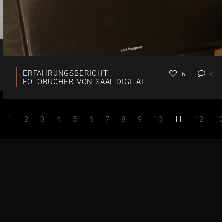
ERFAHRUNGSBERICHT:
6
0
FOTOBÜCHER VON SAAL DIGITAL
1
2
3
4
5
6
7
8
9
10
11
12
1