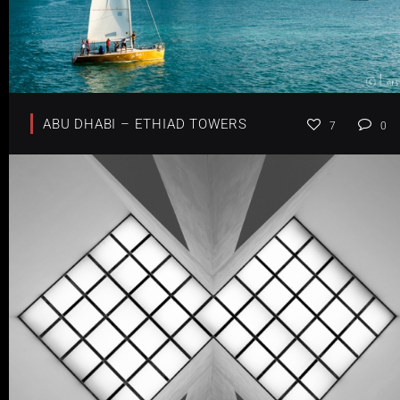
ABU DHABI – ETHIAD TOWERS
7
0