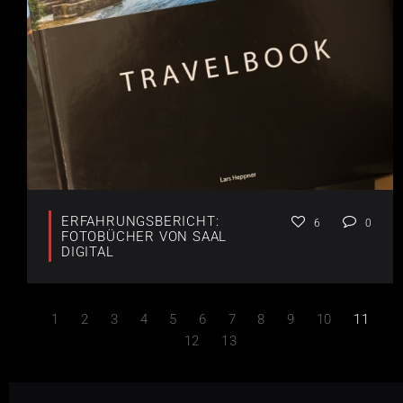
ERFAHRUNGSBERICHT:
6
0
FOTOBÜCHER VON SAAL
DIGITAL
1
2
3
4
5
6
7
8
9
10
11
12
13