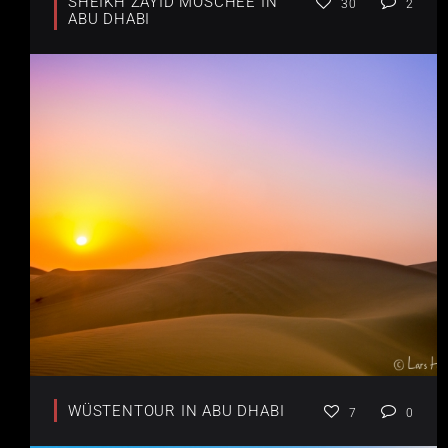
SHEIKH ZAYID MOSCHEE IN
30
2
ABU DHABI
WÜSTENTOUR IN ABU DHABI
7
0