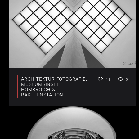
ARCHITEKTUR FOTOGRAFIE:
11
3
MUSEUMSINSEL
HOMBROICH &
RAKETENSTATION