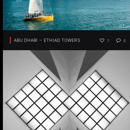
ABU DHABI – ETHIAD TOWERS
7
0