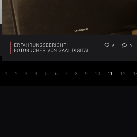
ERFAHRUNGSBERICHT:
6
0
FOTOBÜCHER VON SAAL DIGITAL
1
2
3
4
5
6
7
8
9
10
11
12
1