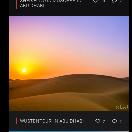
SHEIKH ZAYID MOSCHEE IN
30
2
ABU DHABI
WÜSTENTOUR IN ABU DHABI
7
0