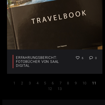
ERFAHRUNGSBERICHT:
6
0
FOTOBÜCHER VON SAAL
DIGITAL
1
2
3
4
5
6
7
8
9
10
11
12
13