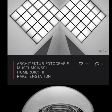
ARCHITEKTUR FOTOGRAFIE:
11
3
MUSEUMSINSEL
HOMBROICH &
RAKETENSTATION