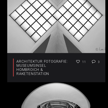
ARCHITEKTUR FOTOGRAFIE:
11
3
MUSEUMSINSEL
HOMBROICH &
RAKETENSTATION