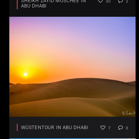
SHEIKH ZAYID MOSCHEE IN
30
2
ABU DHABI
WÜSTENTOUR IN ABU DHABI
7
0