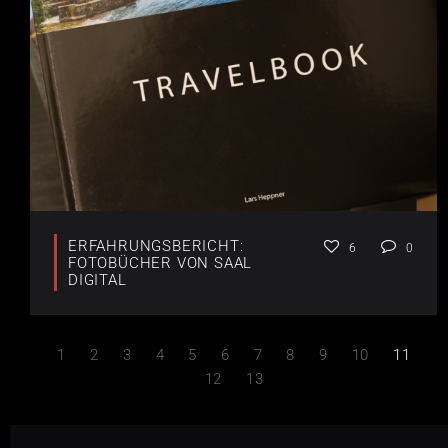
ERFAHRUNGSBERICHT:
6
0
FOTOBÜCHER VON SAAL
DIGITAL
1
2
3
4
5
6
7
8
9
10
11
12
13