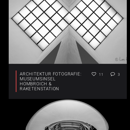
ARCHITEKTUR FOTOGRAFIE:
11
3
MUSEUMSINSEL
HOMBROICH &
RAKETENSTATION