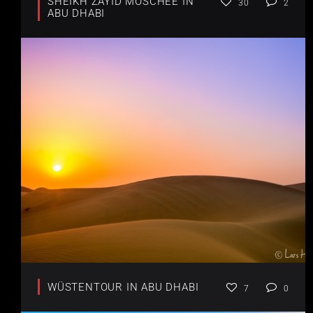
SHEIKH ZAYID MOSCHEE IN
30
2
ABU DHABI
WÜSTENTOUR IN ABU DHABI
7
0