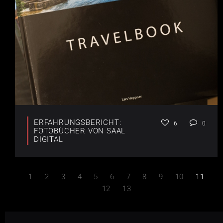
ERFAHRUNGSBERICHT:
6
0
FOTOBÜCHER VON SAAL
DIGITAL
1
2
3
4
5
6
7
8
9
10
11
12
13