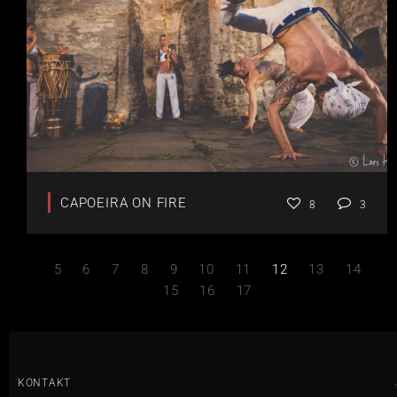
CAPOEIRA ON FIRE
8
3
5
6
7
8
9
10
11
12
13
14
15
16
17
KONTAKT