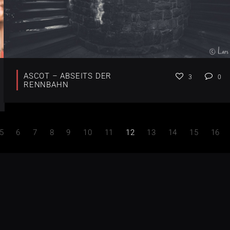
ASCOT – ABSEITS DER
3
0
RENNBAHN
5
6
7
8
9
10
11
12
13
14
15
16