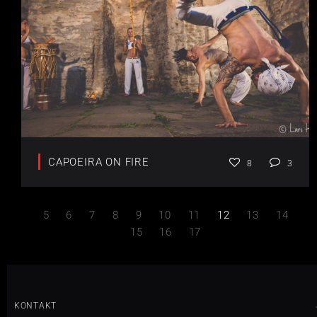
CAPOEIRA ON FIRE
8
3
5
6
7
8
9
10
11
12
13
14
15
16
17
KONTAKT