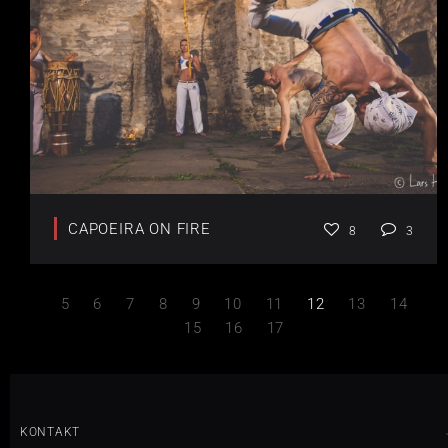
CAPOEIRA ON FIRE
8
3
5
6
7
8
9
10
11
12
13
14
15
16
17
KONTAKT