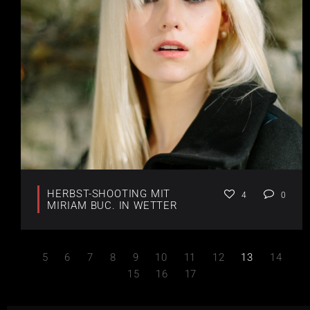
HERBST-SHOOTING MIT
4
0
MIRIAM BUC. IN WETTER
5
6
7
8
9
10
11
12
13
14
15
16
17