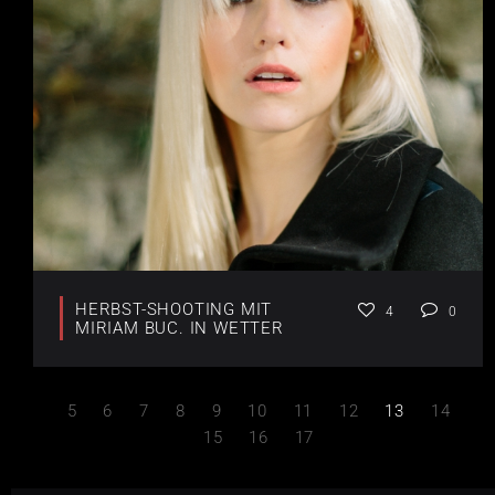
HERBST-SHOOTING MIT
4
0
MIRIAM BUC. IN WETTER
5
6
7
8
9
10
11
12
13
14
15
16
17