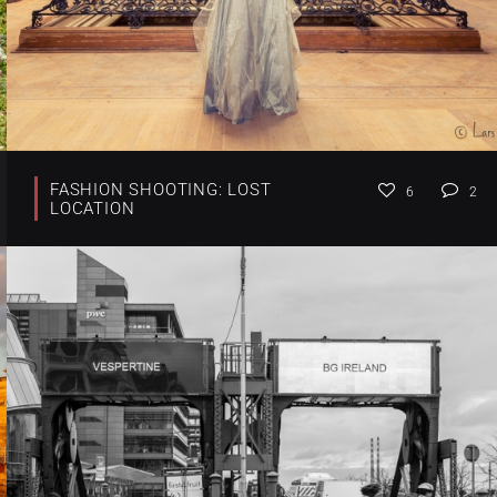
FASHION SHOOTING: LOST
6
2
LOCATION