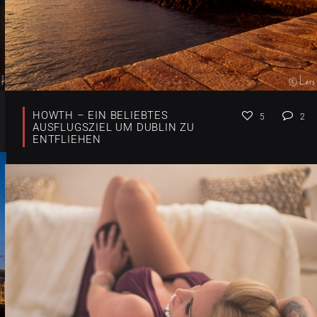
HOWTH – EIN BELIEBTES
5
2
AUSFLUGSZIEL UM DUBLIN ZU
ENTFLIEHEN