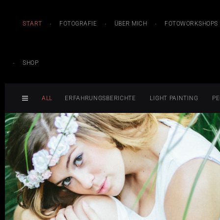
START
FOTOGRAFIE
ÜBER MICH
FOTOWORKSHOPS
SHOP
ALL
ERFAHRUNGSBERICHTE
LIGHT PAINTING
PE