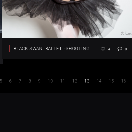
BLACK SWAN: BALLETT-SHOOTING
4
0
5
6
7
8
9
10
11
12
13
14
15
16