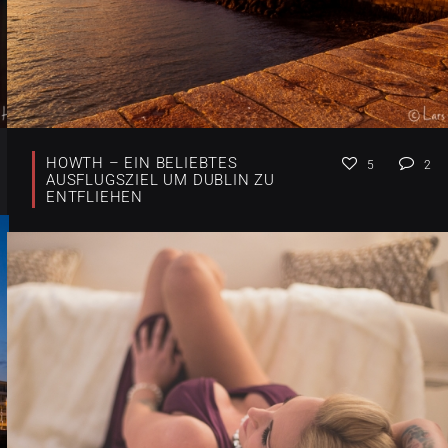
HOWTH – EIN BELIEBTES
5
2
AUSFLUGSZIEL UM DUBLIN ZU
ENTFLIEHEN