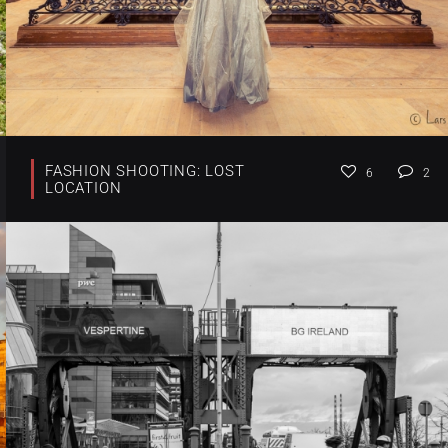
FASHION SHOOTING: LOST
6
2
LOCATION