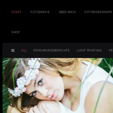
START
FOTOGRAFIE
ÜBER MICH
FOTOWORKSHOPS
SHOP
ALL
ERFAHRUNGSBERICHTE
LIGHT PAINTING
PE