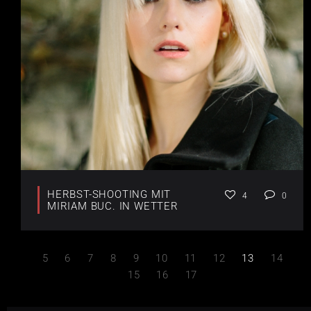
HERBST-SHOOTING MIT
4
0
MIRIAM BUC. IN WETTER
5
6
7
8
9
10
11
12
13
14
15
16
17