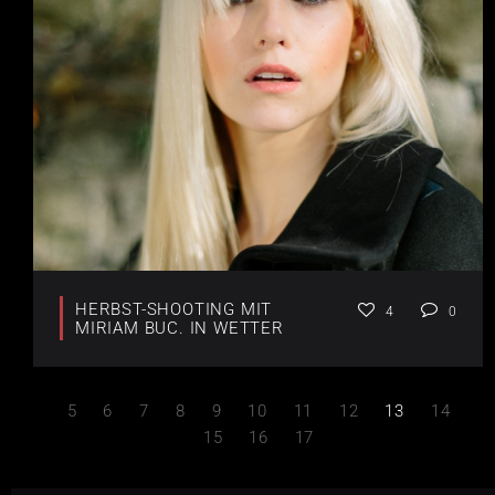
HERBST-SHOOTING MIT
4
0
MIRIAM BUC. IN WETTER
5
6
7
8
9
10
11
12
13
14
15
16
17