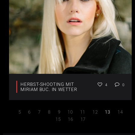
HERBST-SHOOTING MIT
4
0
MIRIAM BUC. IN WETTER
5
6
7
8
9
10
11
12
13
14
15
16
17