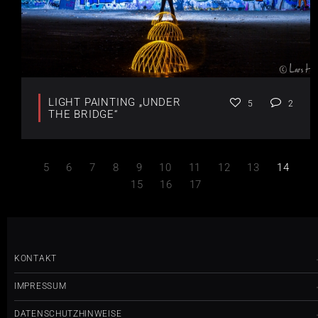
LIGHT PAINTING „UNDER
5
2
THE BRIDGE“
5
6
7
8
9
10
11
12
13
14
15
16
17
KONTAKT
IMPRESSUM
DATENSCHUTZHINWEISE