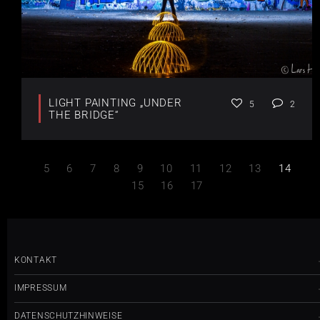
LIGHT PAINTING „UNDER
5
2
THE BRIDGE“
5
6
7
8
9
10
11
12
13
14
15
16
17
KONTAKT
IMPRESSUM
DATENSCHUTZHINWEISE