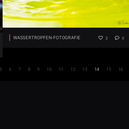
WASSERTROPFEN-FOTOGRAFIE
2
0
5
6
7
8
9
10
11
12
13
14
15
16