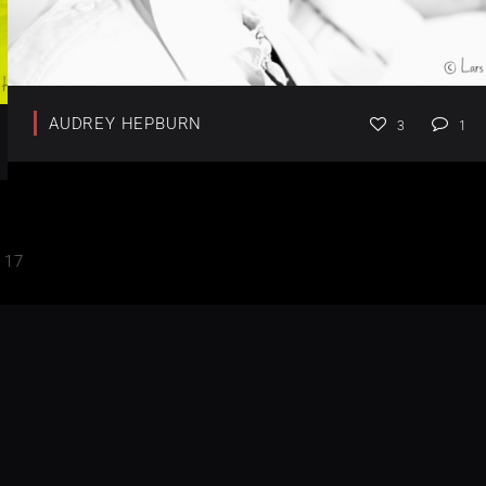
AUDREY HEPBURN
3
1
17