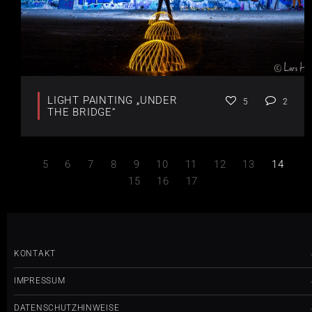
LIGHT PAINTING „UNDER
5
2
THE BRIDGE“
5
6
7
8
9
10
11
12
13
14
15
16
17
KONTAKT
IMPRESSUM
DATENSCHUTZHINWEISE