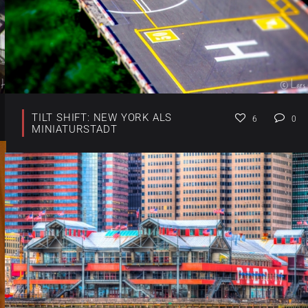
TILT SHIFT: NEW YORK ALS
6
0
MINIATURSTADT