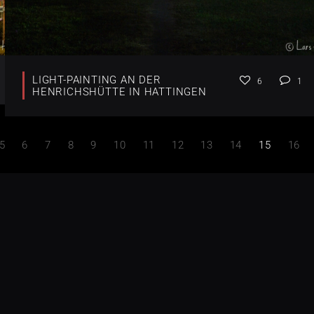
LIGHT-PAINTING AN DER
6
1
HENRICHSHÜTTE IN HATTINGEN
5
6
7
8
9
10
11
12
13
14
15
16