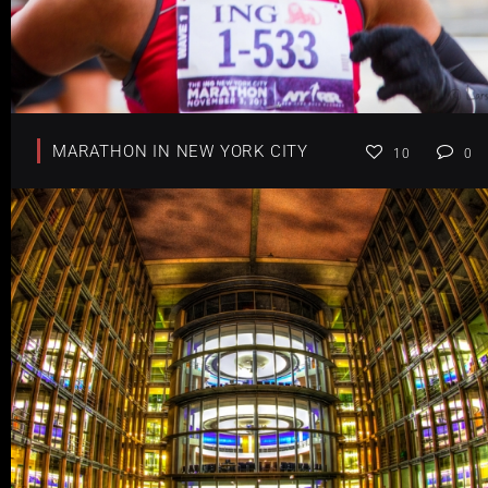
MARATHON IN NEW YORK CITY
10
0