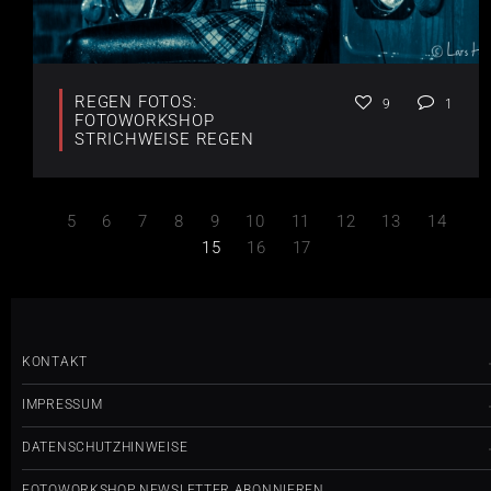
REGEN FOTOS:
9
1
FOTOWORKSHOP
STRICHWEISE REGEN
5
6
7
8
9
10
11
12
13
14
15
16
17
KONTAKT
IMPRESSUM
DATENSCHUTZHINWEISE
FOTOWORKSHOP NEWSLETTER ABONNIEREN