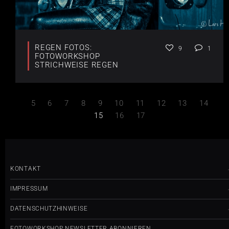
REGEN FOTOS:
9
1
FOTOWORKSHOP
STRICHWEISE REGEN
5
6
7
8
9
10
11
12
13
14
15
16
17
KONTAKT
IMPRESSUM
DATENSCHUTZHINWEISE
FOTOWORKSHOP NEWSLETTER ABONNIEREN