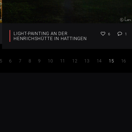
LIGHT-PAINTING AN DER
6
1
HENRICHSHÜTTE IN HATTINGEN
5
6
7
8
9
10
11
12
13
14
15
16