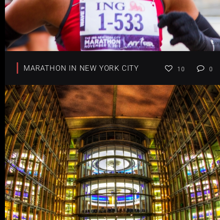
MARATHON IN NEW YORK CITY
10
0