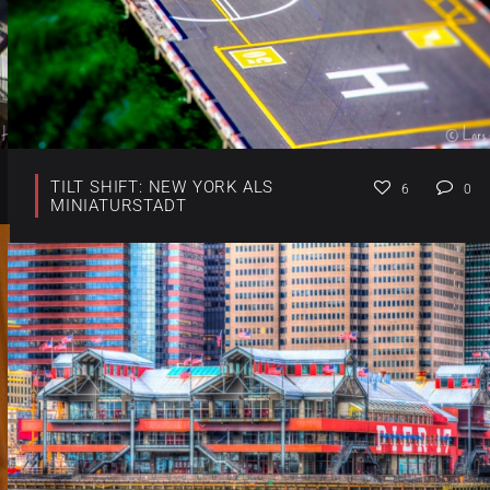
TILT SHIFT: NEW YORK ALS
6
0
MINIATURSTADT