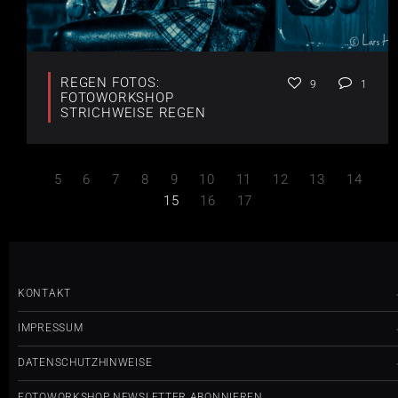
REGEN FOTOS:
9
1
FOTOWORKSHOP
STRICHWEISE REGEN
5
6
7
8
9
10
11
12
13
14
15
16
17
KONTAKT
IMPRESSUM
DATENSCHUTZHINWEISE
FOTOWORKSHOP NEWSLETTER ABONNIEREN