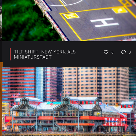
TILT SHIFT: NEW YORK ALS
6
0
MINIATURSTADT