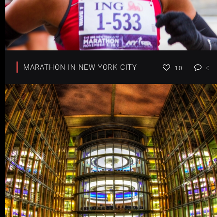
MARATHON IN NEW YORK CITY
10
0