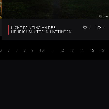
LIGHT-PAINTING AN DER
6
1
HENRICHSHÜTTE IN HATTINGEN
5
6
7
8
9
10
11
12
13
14
15
16