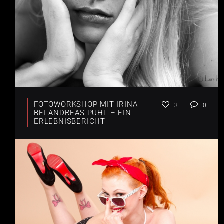
FOTOWORKSHOP MIT IRINA
3
0
BEI ANDREAS PUHL – EIN
ERLEBNISBERICHT