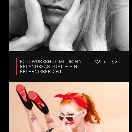
FOTOWORKSHOP MIT IRINA
3
0
BEI ANDREAS PUHL – EIN
ERLEBNISBERICHT